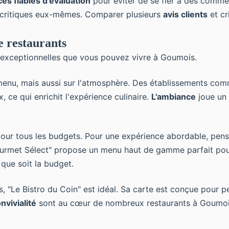
es fiables d'évaluation
pour éviter de se fier à des comment
 critiques eux-mêmes. Comparer plusieurs
avis clients
et cr
 restaurants
exceptionnelles que vous pouvez vivre à Goumois.
 menu, mais aussi sur l'atmosphère. Des établissements c
 ce qui enrichit l'expérience culinaire.
L'ambiance
joue un 
our tous les budgets. Pour une expérience abordable, pense
 Gourmet Sélect" propose un menu haut de gamme parfait pou
 que soit la budget.
 "Le Bistro du Coin" est idéal. Sa carte est conçue pour pe
nvivialité
sont au cœur de nombreux restaurants à Goumois,