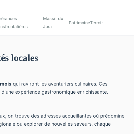
inérances
Massif du
Patrimoine
Terroir
ansfrontalières
Jura
és locales
umois
qui raviront les aventuriers culinaires. Ces
te d'une expérience gastronomique enrichissante.
i eux, on trouve des adresses accueillantes où prédomine
régionale ou explorer de nouvelles saveurs, chaque