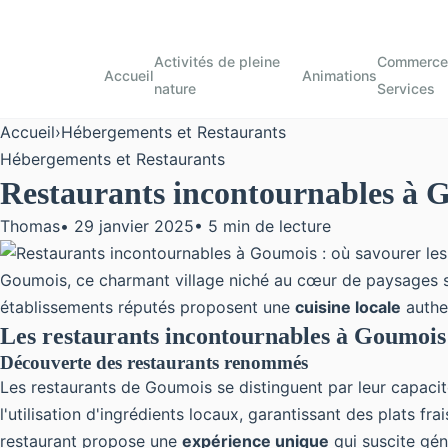
Activités de pleine
Commerces
Accueil
Animations
nature
Services
Accueil
›
Hébergements et Restaurants
Hébergements et Restaurants
Restaurants incontournables à Go
Thomas
•
29 janvier 2025
•
5 min de lecture
Goumois, ce charmant village niché au cœur de paysages sa
établissements réputés proposent une
cuisine locale
authen
Les restaurants incontournables à Goumois
Découverte des restaurants renommés
Les restaurants de Goumois se distinguent par leur capacité
l'utilisation d'ingrédients locaux, garantissant des plats f
restaurant propose une
expérience unique
qui suscite gén