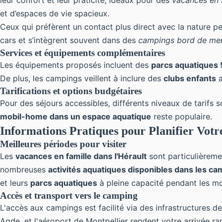
leur confort et leur praticité, idéaux pour des
vacances en f
et d’espaces de vie spacieux.
Ceux qui préfèrent un contact plus direct avec la nature 
cars et s’intègrent souvent dans des
campings bord de mer
Services et équipements complémentaires
Les équipements proposés incluent des
parcs aquatiques 5
De plus, les campings veillent à inclure des
clubs enfants
a
Tarifications et options budgétaires
Pour des séjours accessibles, différents niveaux de tarifs s
mobil-home dans un espace aquatique
reste populaire.
Informations Pratiques pour Planifier Votr
Meilleures périodes pour visiter
Les
vacances en famille dans l'Hérault
sont particulièremen
nombreuses
activités aquatiques disponibles dans les c
et leurs
parcs aquatiques
à pleine capacité pendant les mo
Accès et transport vers le camping
L'accès aux campings est facilité via des infrastructures 
Agde, et l'aéroport de Montpellier rendent votre arrivée rap