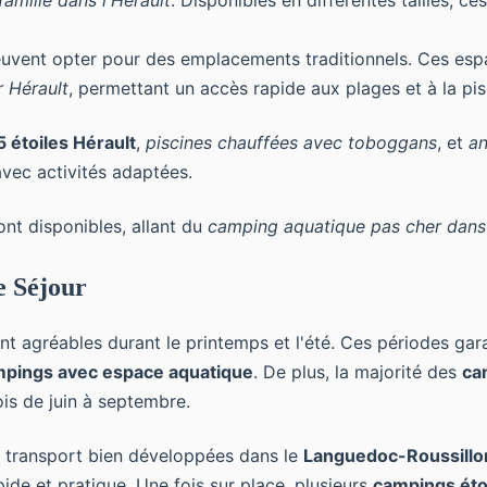
amille dans l'Hérault
. Disponibles en différentes tailles, ce
peuvent opter pour des emplacements traditionnels. Ces esp
 Hérault
, permettant un accès rapide aux plages et à la pis
 étoiles Hérault
,
piscines chauffées avec toboggans
, et
an
vec activités adaptées.
ont disponibles, allant du
camping aquatique pas cher dans 
e Séjour
t agréables durant le printemps et l'été. Ces périodes gara
ampings avec espace aquatique
. De plus, la majorité des
ca
is de juin à septembre.
de transport bien développées dans le
Languedoc-Roussillo
ide et pratique. Une fois sur place, plusieurs
campings éto