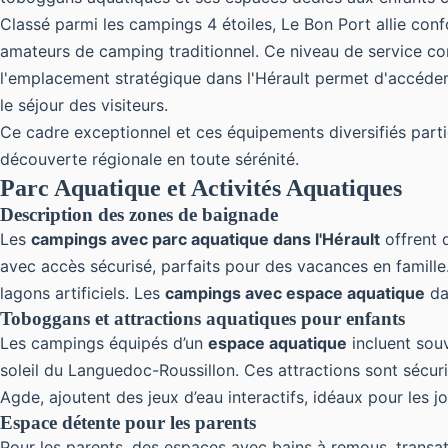
Classé parmi les campings 4 étoiles, Le Bon Port allie con
amateurs de camping traditionnel. Ce niveau de service con
l'emplacement stratégique dans l'Hérault permet d'accéder f
le séjour des visiteurs.
Ce cadre exceptionnel et ces équipements diversifiés parti
découverte régionale en toute sérénité.
Parc Aquatique et Activités Aquatiques
Description des zones de baignade
Les
campings avec parc aquatique dans l'Hérault
offrent 
avec accès sécurisé, parfaits pour des vacances en famil
lagons artificiels. Les
campings avec espace aquatique
dan
Toboggans et attractions aquatiques pour enfants
Les campings équipés d’un
espace aquatique
incluent souv
soleil du Languedoc-Roussillon. Ces attractions sont sécu
Agde, ajoutent des jeux d’eau interactifs, idéaux pour les j
Espace détente pour les parents
Pour les parents, des espaces avec bains à remous, transat