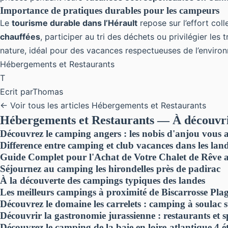
Importance de pratiques durables pour les campeurs
Le
tourisme durable dans l’Hérault
repose sur l’effort col
chauffées
, participer au tri des déchets ou privilégier l
nature, idéal pour des vacances respectueuses de l’enviro
Hébergements et Restaurants
T
Ecrit par
Thomas
← Voir tous les articles Hébergements et Restaurants
Hébergements et Restaurants — À découvri
Découvrez le camping angers : les nobis d'anjou vous 
Difference entre camping et club vacances dans les lan
Guide Complet pour l'Achat de Votre Chalet de Rêve
Séjournez au camping les hirondelles près de padirac
À la découverte des campings typiques des landes
Les meilleurs campings à proximité de Biscarrosse Plag
Découvrez le domaine les carrelets : camping à soulac 
Découvrir la gastronomie jurassienne : restaurants et s
Découvrez le camping de la baie en loire-atlantique 4 ét