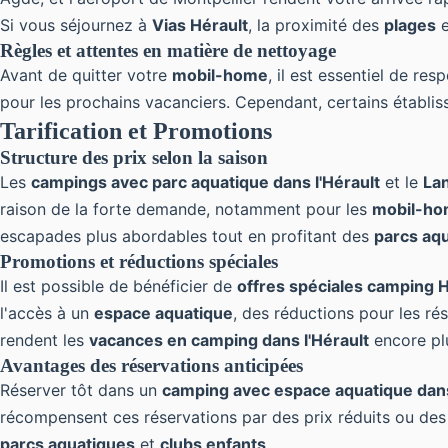
Si vous séjournez à
Vias Hérault
, la proximité des
plages
e
Règles et attentes en matière de nettoyage
Avant de quitter votre
mobil-home
, il est essentiel de re
pour les prochains vacanciers. Cependant, certains établ
Tarification et Promotions
Structure des prix selon la saison
Les
campings avec parc aquatique dans l'Hérault
et le
La
raison de la forte demande, notamment pour les
mobil-h
escapades plus abordables tout en profitant des
parcs aq
Promotions et réductions spéciales
Il est possible de bénéficier de
offres spéciales camping H
l'accès à un
espace aquatique
, des réductions pour les r
rendent les
vacances en camping dans l'Hérault
encore plu
Avantages des réservations anticipées
Réserver tôt dans un
camping avec espace aquatique dans
récompensent ces réservations par des prix réduits ou des 
parcs aquatiques
et
clubs enfants
.