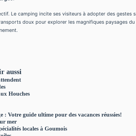
lectif. Le camping incite ses visiteurs à adopter des gestes 
es transports doux pour explorer les magnifiques paysages d
nnement.
r aussi
attendent
des
 aux Houches
e : Votre guide ultime pour des vacances réussies!
sur mer
pécialités locales à Goumois
oiles