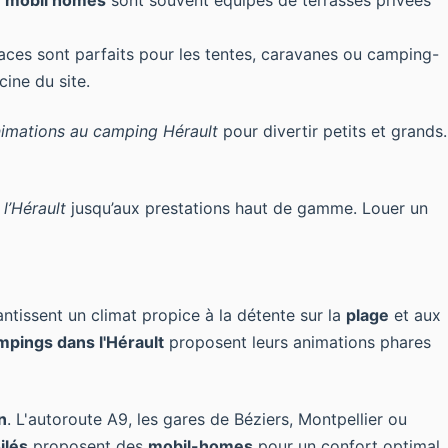
s
mobil homes
sont souvent équipés de terrasses privées
aces sont parfaits pour les tentes, caravanes ou camping-
cine du site.
imations au camping Hérault
pour divertir petits et grands.
l’Hérault
jusqu’aux prestations haut de gamme. Louer un
ntissent un climat propice à la détente sur la
plage
et aux
mpings dans l'Hérault
proposent leurs animations phares
n
. L'autoroute A9, les gares de Béziers, Montpellier ou
ilés
proposent des
mobil-homes
pour un confort optimal.