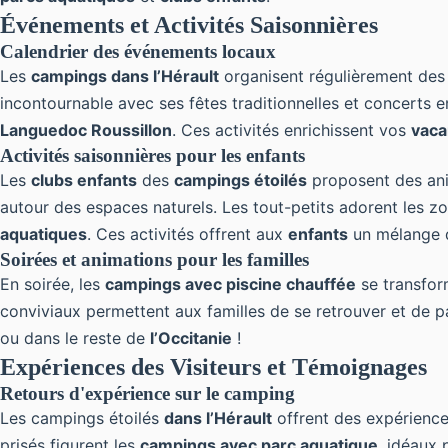
Événements et Activités Saisonnières
Calendrier des événements locaux
Les
campings dans l’Hérault
organisent régulièrement de
incontournable avec ses fêtes traditionnelles et concerts 
Languedoc Roussillon
. Ces activités enrichissent vos
vaca
Activités saisonnières pour les enfants
Les
clubs enfants
des
campings étoilés
proposent des anim
autour des espaces naturels. Les tout-petits adorent les z
aquatiques
. Ces activités offrent aux
enfants
un mélange d’
Soirées et animations pour les familles
En soirée, les
campings avec piscine chauffée
se transfor
conviviaux permettent aux familles de se retrouver et de 
ou dans le reste de
l’Occitanie
!
Expériences des Visiteurs et Témoignages
Retours d'expérience sur le camping
Les campings étoilés
dans l’Hérault
offrent des expériences
prisés figurent les
campings avec parc aquatique
, idéaux 