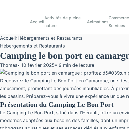
Activités de pleine
Commerces
Accueil
Animations
nature
Services
Accueil
›
Hébergements et Restaurants
Hébergements et Restaurants
Camping le bon port en camargue
Thomas
•
10 février 2025
•
9 min de lecture
Découvrez le Camping Le Bon Port en Camargue, une destina
amusement, promettant des journées inoubliables. À proximi
les bassins. Préparez-vous à vivre une expérience unique r
Présentation du Camping Le Bon Port
Le Camping Le Bon Port, situé dans l'Hérault, offre un en
modernes adaptées aux besoins des
familles, dont un imp
toboggans aquatiques et ses espaces dédiés aux enfants co