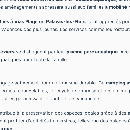
. Ces aménagements s’adressent aussi aux familles
à mobilité 
itués
à Vias Plage
ou
Palavas-les-Flots
, sont appréciés po
 vacances des plus jeunes. Les services comme les restauran
éziers
se distinguent par leur
piscine parc aquatique
. Ave
uatiques pour toute la famille.
engage activement pour un tourisme durable. Ce
camping a
d’énergies renouvelables, le recyclage optimisé et des amén
ut en garantissant le confort des vacanciers.
tribue à la préservation des espèces locales grâce à des a
 profiter d'activités immersives, telles que des balades éd
argue
.