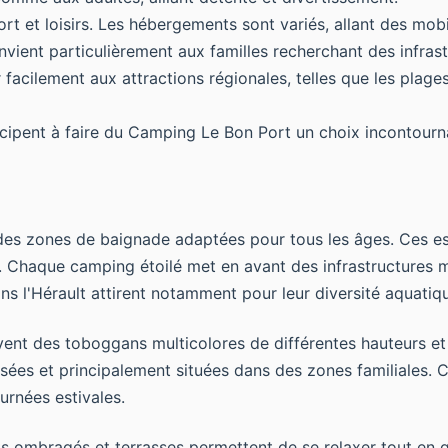
fort et loisirs. Les hébergements sont variés, allant des 
vient particulièrement aux familles recherchant des infrast
acilement aux attractions régionales, telles que les plages
cipent à faire du Camping Le Bon Port un choix incontourna
des zones de baignade adaptées pour tous les âges. Ces e
le. Chaque camping étoilé met en avant des infrastructur
s l'Hérault attirent notamment pour leur diversité aquatique
ent des toboggans multicolores de différentes hauteurs et 
risées et principalement situées dans des zones familiales
ournées estivales.
s ombragés et terrasses permettent de se relaxer tout en g