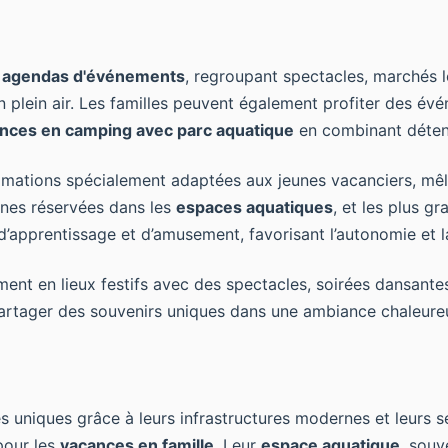
s
agendas d'événements
, regroupant spectacles, marchés lo
en plein air. Les familles peuvent également profiter des é
nces en camping avec parc aquatique
en combinant détent
ations spécialement adaptées aux jeunes vacanciers, mêlant 
ones réservées dans les
espaces aquatiques
, et les plus g
apprentissage et d’amusement, favorisant l’autonomie et la
ment en lieux festifs avec des spectacles, soirées dansant
partager des souvenirs uniques dans une ambiance chaleureu
 uniques grâce à leurs infrastructures modernes et leurs s
pour les
vacances en famille
. Leur
espace aquatique
, souv